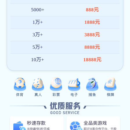
括：首轮出局的普遍心理反应、布朗的抱怨影响、改
善策略与团队凝聚力以及未来展望与建议。通过这些
层面的分析，希望能够为读者提供更全面的理解。
1、首轮出局的普遍心理反应
每当NBA季后赛开始，各支球队都怀揣着冲击总冠军
的梦想。然而，许多球队在首轮便遭遇淘汰，这种情
形不仅让球迷失望，也使得球员和教练面临巨大的心
理压力。帕金斯指出，面对这样的结果，很多球员会
感到沮丧和挫败，这种情绪是自然且正常的。特别是
在经历了漫长赛季之后，一场失利便可能摧毁所有努
力。
此外，对于年轻球员而言，首次经历季后赛出局会带
来更深刻的打击。他们可能会质疑自己的能力和未来