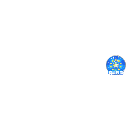
张，那么即使有潜力的新秀，也难以发挥出最佳状
态。
另外，在公众面前频繁表达不满，会让媒体对其进行
过度解读，这无疑加重了外界对该队伍表现的不信任
感。这种情况下，即便是微小的问题也可能被放大，
使得整个团队陷入更加复杂和困难的境地。因此，保
持积极态度显得尤为重要。
值得注意的是，如果布朗继续保持这样的抱怨态度，
不仅无法推动团队进步，还可能导致更严重的人际关
系问题。在职业生涯中，不少成功人士都强调良好的
沟通与合作精神，因此团队成员之间需互相理解，共
同克服困难。