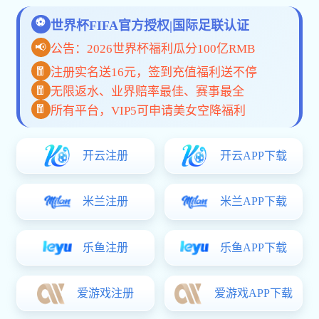
首页
/
体育焦点
/ 正文