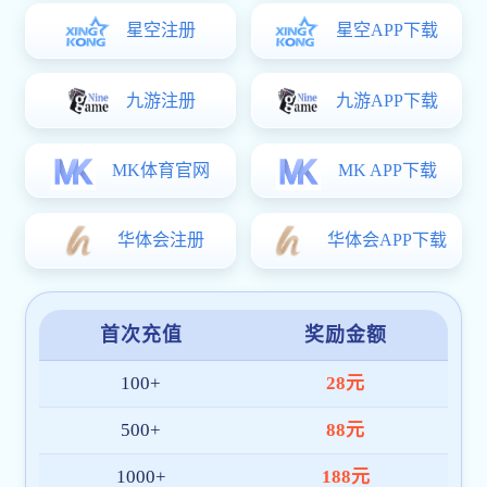
2026-06-30 14:01
38 次阅读
英媒解析腹股沟伤病成因或因肌肉失衡与
腿长差异困扰球员
腹股沟伤病在运动员中频繁出现，尤其是在高强度的
体育比赛中，如足球、篮球等。最近，英媒对这一问
题进行了深入解析，指出其成因可能与肌肉失衡以及
腿长差异有关。这些因素不仅影响了运动员的表现，
还可能导致长期的职业生涯受损。文章将从四个方面
探讨这些成因，包括肌肉失衡的影响、腿长差异的问
题、预防措施的重要性以及康复过程中的挑战。通过