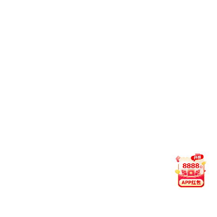
伸也是极为关键。这些简单却有效的方法能够帮助血
液循环，提高关节活动范围，从而减少意外受伤发生
几率。同时，也要强调恢复期的重要性，让身体得到
充分休息，以免出现反复受伤的问题。
同时，通过专业人员进行定期评估，可以及时发现潜
在问题，并调整训练方案。在现代体育科学日益发展
的今天，这些预防措施显得尤为必要，可以有效保护
运动员健康，为他们创造最佳状态提供保障。
4、康复过程中的挑战
即使采取了各种预防措施，一旦发生腹股沟伤病，其
康复过程也充满挑战。一方面，由于该区域参与多项
动作，例如走路、跑步甚至日常生活，都要求其逐渐
恢复功能，这使得完全休息并非易事。