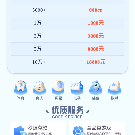
对这些因素的分析，可以帮助我们更好地理解腹股沟
伤病，以期为运动员提供更科学的训练和康复方案。
1、肌肉失衡的影响
肌肉失衡是指身体两侧或同一部位不同肌群间力量和
灵活性的差异，这种情况在运动员中尤为常见。对于
腹股沟区域而言，由于跑动、转身等动作频繁，内收
肌和外展肌之间的不平衡会使得腹股沟区域承受额外
压力，从而增加受伤风险。
此外，在一些特定运动中，例如足球，高强度冲刺和
突然变向往往需要较强的内收肌。如果内收肌相对较
弱，则容易导致过度拉伸，进而引发腹股沟拉伤。因
此，加强相关肌肉群的力量训练显得尤为重要。
同时，很多运动员在平时训练时往往忽视某些小肌群